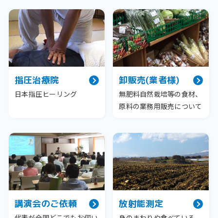
指圧治療院
卸販売(業者様)
日本指圧ヒーリング
無肥料自然栽培等の食材、
原料の業務用販売について
講演会のご依頼
放射能測定
代表が全国どこでもお伺い
身のまわりや食べている