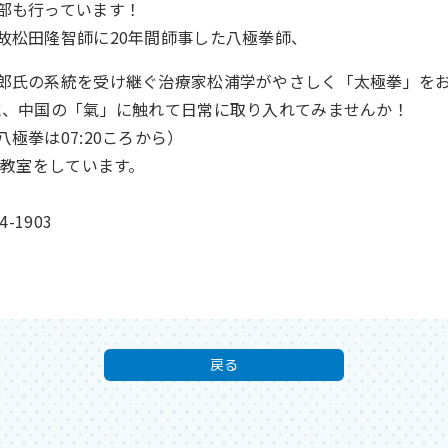
部も行っています！
故松田隆智師に20年間師事した八極拳師、
郎氏の系統を受け継ぐ治療家松浦学がやさしく「太極拳」を
に、中国の「氣」に触れて日常に取り入れてみませんか！
極拳は07:20ころから）
術教室をしています。
4-1903
戻る