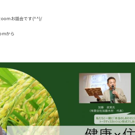
oomお話会です(^^)/
 pmから